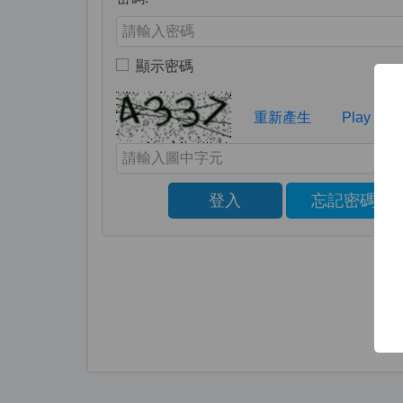
Enter your password
顯示密碼
Toggle to show or hide your password
Verification Code
重新產生
Play capt
Enter the characters shown in the image above
登入
忘記密碼
Click to sign in with your username