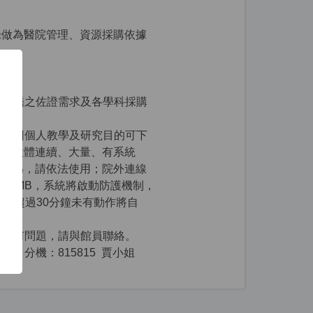
錄做為醫院管理、資源採購依據
。
利評鑑之佐證需求及各學科採購
法：因個人教學及研究目的可下
載軟體連續、大量、有系統
行為，請依法使用；院外連線
00MB，系統將啟動防護機制，
統超過30分鐘未有動作將自
等任何問題，請與館員聯絡。
gov.tw 分機：815815 賈小姐