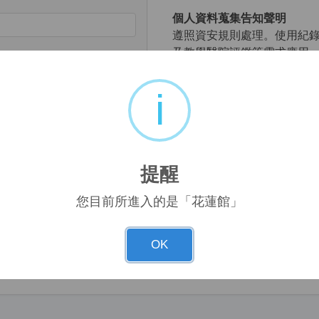
個人資料蒐集告知聲明
遵照資安規則處理。使用紀
及教學醫院評鑑等需求應用
使用須知：
i
cha audio
1.
請確實輸入個人帳號，以
之依據。
2.
下載文獻時請遵守著作權
載文獻，但不得使用自動下
忘記帳號
提醒
的下載檔案，亦不可有商業
 and password
使用5分鐘內，若下載超過5
您目前所進入的是「花蓮館」
帳號將自動鎖住60分鐘。系
動離線，請再重新登入。
3.
帳號查詢、電子資源使用
OK
chw13@mail.h805.mnd.